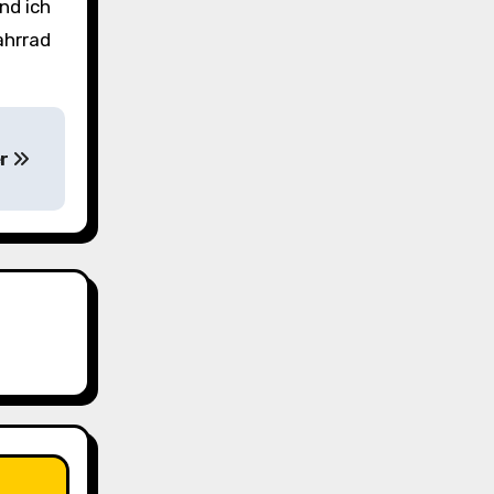
nd ich
ahrrad
er