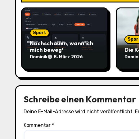
a
v
Sport
i
Spor
Nachschauen, wann ich
g
mich beweg‘
Die K
Dominik
Domin
8. März 2026
a
t
i
Schreibe einen Kommentar
o
n
Deine E-Mail-Adresse wird nicht veröffentlicht.
E
Kommentar
*