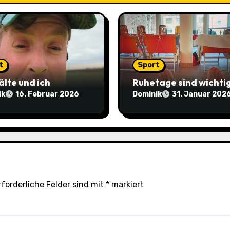
t
Sport
älte und ich
Ruhetage sind wichtig
ik
Dominik
16. Februar 2026
31. Januar 202
rforderliche Felder sind mit
*
markiert