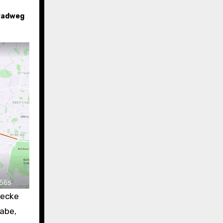
radweg
recke
habe,