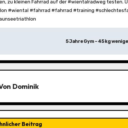
ten, zu kleinen Fahrrad auf der #wientalradweg testen. U
hlon #wiental #fahrrad #fahrrad #training #schlechtesf
aunseetriathlon
5 Jahre Gym – 45 kg wenig
Von
Dominik
hnlicher Beitrag