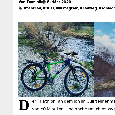
Von
Dominik
8. März 2020
#
fahrrad
, #
fluss
, #
Instagram
, #
radweg
, #
schlec
D
er Triathlon, an dem ich im Juli teilne
von 60 Minuten. Und nachdem ich es zwei