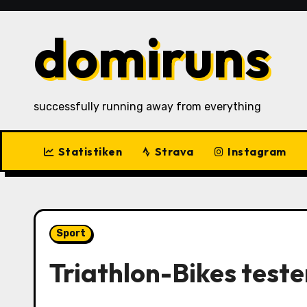
Zu
Inhalten
domiruns
springen
successfully running away from everything
Statistiken
Strava
Instagram
Sport
Triathlon-Bikes test