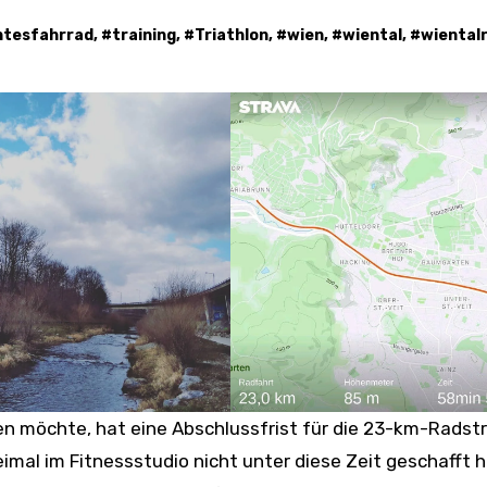
htesfahrrad
, #
training
, #
Triathlon
, #
wien
, #
wiental
, #
wiental
hmen möchte, hat eine Abschlussfrist für die 23-km-Radst
mal im Fitnessstudio nicht unter diese Zeit geschafft 