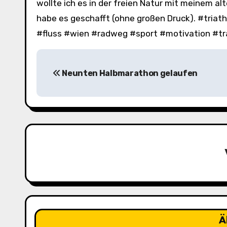
wollte ich es in der freien Natur mit meinem al
habe es geschafft (ohne großen Druck). #triat
#fluss #wien #radweg #sport #motivation #tr
B
Neunten Halbmarathon gelaufen
e
i
t
r
a
g
s
Ä
n