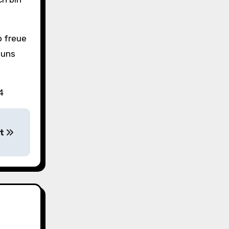
o freue
 uns
4
st