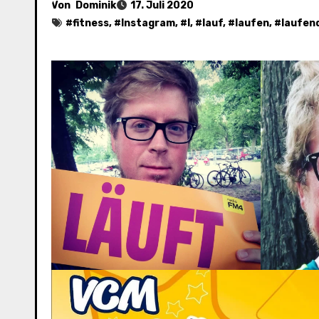
Von
Dominik
17. Juli 2020
#
fitness
, #
Instagram
, #
l
, #
lauf
, #
laufen
, #
laufen