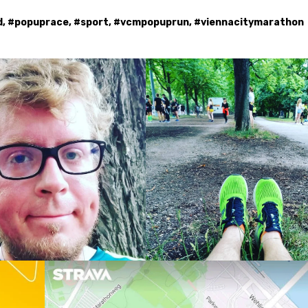
d
, #
popuprace
, #
sport
, #
vcmpopuprun
, #
viennacitymarathon