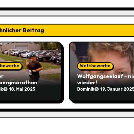
hnlicher Beitrag
bewerbe
Wettbewerbe
er
Wolfgangseelauf – ni
bergmarathon
wieder!
istert
ik
Dominik
18. Mai 2025
19. Januar 202