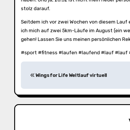
stolz darauf.
Seitdem ich vor zwei Wochen von diesem Lauf e
ich mich auf zwei 5km-Läufe im August (ein w
gehen! Lassen Sie uns meinen persönlichen Re
#sport #fitness #laufen #laufend #lauf #lau
B
Wings for Life Weltlauf virtuell
e
i
t
r
a