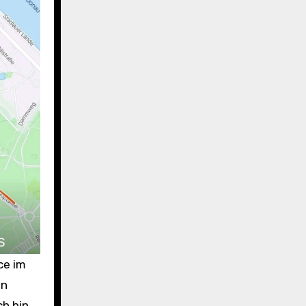
ce im
en
ch bin