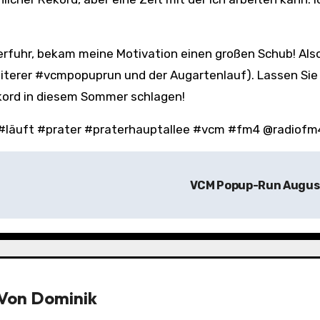
rfuhr, bekam meine Motivation einen großen Schub! Als
eiterer #vcmpopuprun und der Augartenlauf). Lassen Sie
kord in diesem Sommer schlagen!
f #läuft #prater #praterhauptallee #vcm #fm4 @radiofm
VCM Popup-Run Augu
Von
Dominik