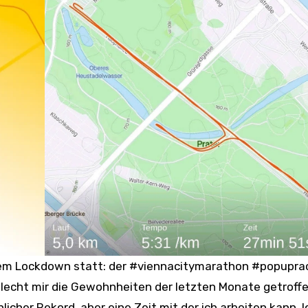
dem Lockdown statt: der #viennacitymarathon #popupra
chlecht mir die Gewohnheiten der letzten Monate getroff
licher Rekord, aber eine Zeit mit der ich arbeiten kann. I