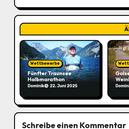
g
s
Ä
n
a
v
Wettbewerbe
Wett
i
Fünfter Traunsee
Gols
g
Halbmarathon
Wein
geme
Dominik
Domin
22. Juni 2025
a
t
i
Schreibe einen Kommentar
o