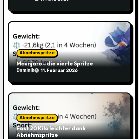
t
i
o
n
Abnehmspritze
Mounjaro – die vierte Spritze
Dominik
11. Februar 2026
Abnehmspritze
Fast 20 Kilo leichter dank
Abnehmspritze