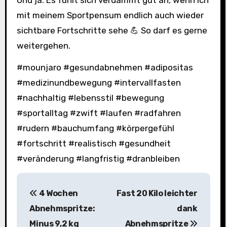
Und ja: Es fühlt sich verdammt gut an, wenn ich
mit meinem Sportpensum endlich auch wieder
sichtbare Fortschritte sehe 💪 So darf es gerne
weitergehen.
#mounjaro #gesundabnehmen #adipositas
#medizinundbewegung #intervallfasten
#nachhaltig #lebensstil #bewegung
#sportalltag #zwift #laufen #radfahren
#rudern #bauchumfang #körpergefühl
#fortschritt #realistisch #gesundheit
#veränderung #langfristig #dranbleiben
B
4 Wochen
Fast 20 Kilo leichter
e
Abnehmspritze:
dank
i
Minus 9,2 kg
Abnehmspritze