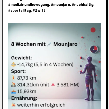
#
medizinundbewegung
, #
mounjaro
, #
nachhaltig
,
#
sportalltag
, #
Zwift