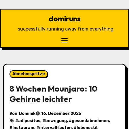
Zu
Inhalten
domiruns
springen
successfully running away from everything
Abnehmspritze
8 Wochen Mounjaro: 10
Gehirne leichter
Von
Dominik
16. Dezember 2025
#
adipositas
, #
bewegung
, #
gesundabnehmen
,
#
Instagram
, #
intervallfasten
, #
lebensstil
,