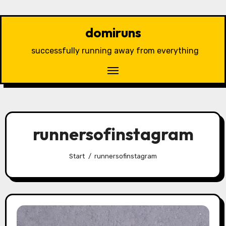
Zu
Inhalten
domiruns
springen
successfully running away from everything
runnersofinstagram
Start
runnersofinstagram