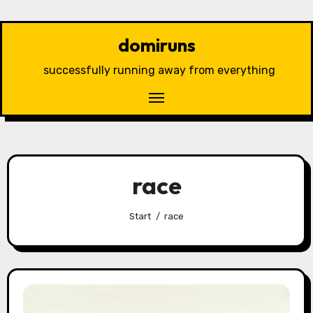
Zu
Inhalten
domiruns
springen
successfully running away from everything
race
Start
race