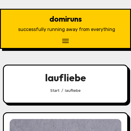
Zu
Inhalten
domiruns
springen
successfully running away from everything
laufliebe
Start
laufliebe