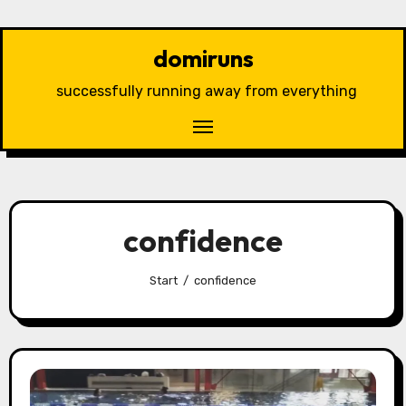
Zu
Inhalten
domiruns
springen
successfully running away from everything
confidence
Start
confidence