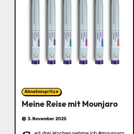
Abnehmspritze
Meine Reise mit Mounjaro
3. November 2025
eit drei Wochen nehme ich #mounjaro,